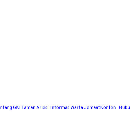
ntang GKI Taman Aries
Informasi
Warta Jemaat
Konten
Hubu