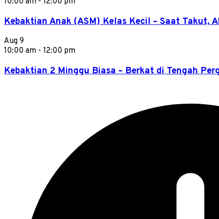
10:00 am
-
12:00 pm
Kebaktian Anak (ASM) Kelas Kecil – Saat Takut, 
Aug
9
10:00 am
-
12:00 pm
Kebaktian 2 Minggu Biasa – Berkat di Tengah Pe