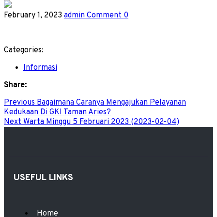
February 1, 2023
admin
Comment 0
Categories:
Informasi
Share:
Previous
Bagaimana Caranya Mengajukan Pelayanan
Kedukaan Di GKI Taman Aries?
Next
Warta Minggu 5 Februari 2023 (2023-02-04)
USEFUL LINKS
Home